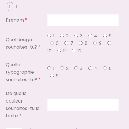
Prénom
*
1
2
3
4
5
Quel design
6
7
8
9
souhaites-tu?
*
10
11
12
Quelle
1
2
3
4
5
typographie
6
souhaites-tu?
*
De quelle
couleur
souhaites-tu le
texte ?