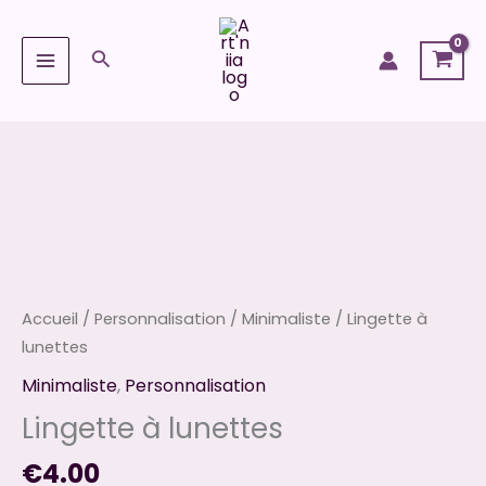
Aller
au
Rechercher
contenu
quantité
de
Lingette
à
lunettes
Accueil
/
Personnalisation
/
Minimaliste
/ Lingette à
lunettes
Minimaliste
,
Personnalisation
Lingette à lunettes
€
4.00