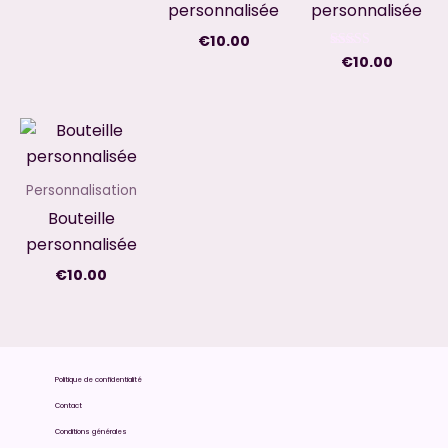
personnalisée
personnalisée
€
10.00
€
10.00
Note
5.00
sur 5
Personnalisation
Bouteille
personnalisée
€
10.00
Politique de confidentialité
Contact
Conditions générales