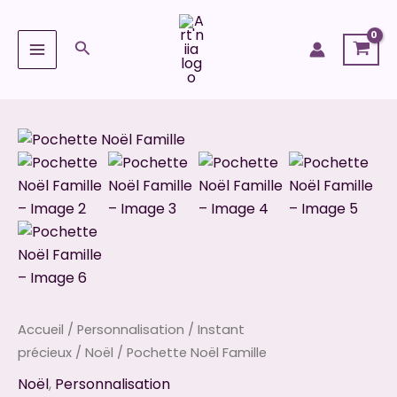
Aller
au
Rechercher
contenu
quantité
de
Pochette
Noël
Famille
Accueil
/
Personnalisation
/
Instant
précieux
/
Noël
/ Pochette Noël Famille
Noël
,
Personnalisation