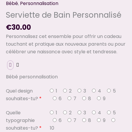
Bébé
,
Personnalisation
Serviette de Bain Personnalisé
€
30.00
Personnalisez cet ensemble pour offrir un cadeau
touchant et pratique aux nouveaux parents ou pour
célébrer une naissance avec style et tendresse.
Bébé personnalisation
Quel design
1
2
3
4
5
souhaites-tu?
*
6
7
8
9
Quelle
1
2
3
4
5
typographie
6
7
8
9
souhaites-tu?
*
10