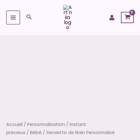
Aller
au
Rechercher
contenu
quantité
de
Serviette
de
Bain
Personnalisé
Accueil
/
Personnalisation
/
Instant
précieux
/
Bébé
/ Serviette de Bain Personnalisé