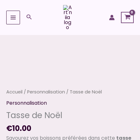
Aller
au
Rechercher
contenu
quantité
de
Tasse
de
Noël
Accueil
/
Personnalisation
/ Tasse de Noël
Personnalisation
Tasse de Noël
€
10.00
Savourez vos boissons préférées dans cette
tasse