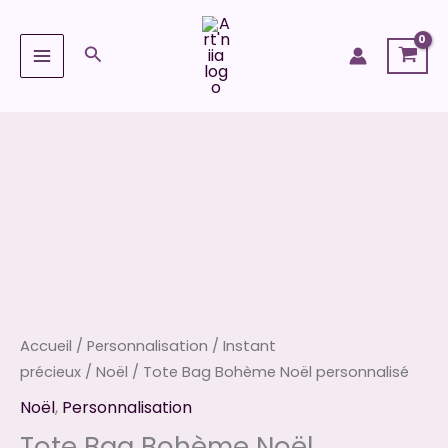
Aller
au
Rechercher
contenu
quantité
de
Tote
Bag
Bohème
Noël
personnalisé
Accueil
/
Personnalisation
/
Instant
précieux
/
Noël
/ Tote Bag Bohème Noël personnalisé
Noël
,
Personnalisation
Tote Bag Bohème Noël