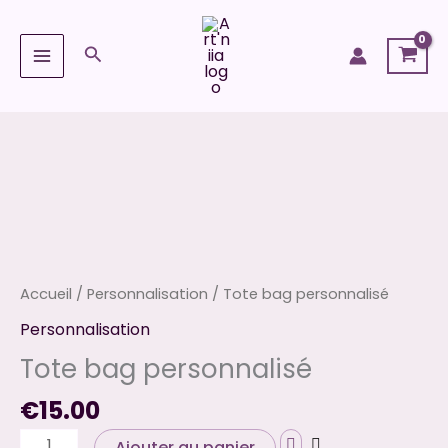
Aller
au
Rechercher
contenu
quantité
de
Tote
bag
personnalisé
Accueil
/
Personnalisation
/ Tote bag personnalisé
Personnalisation
Tote bag personnalisé
€
15.00
Ajouter au panier