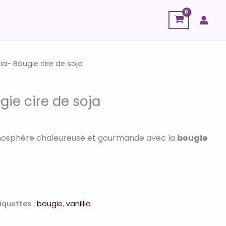
er
iia- Bougie cire de soja
ugie cire de soja
mosphère chaleureuse et gourmande avec la
bougie
iquettes :
bougie
,
vanillia