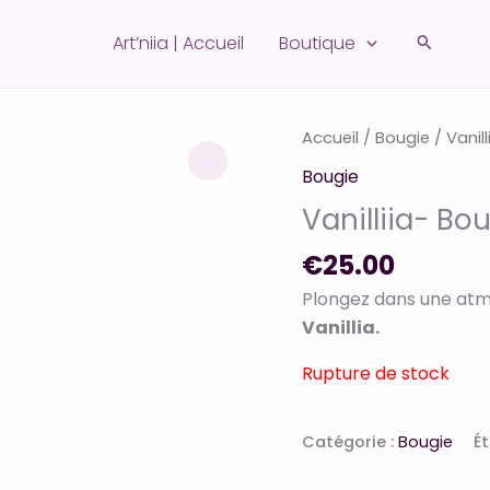
Art’niia | Accueil
Boutique
Recherch
Accueil
/
Bougie
/ Vanill
Bougie
Vanilliia- Bo
€
25.00
Plongez dans une at
Vanillia.
Rupture de stock
Catégorie :
Bougie
Ét